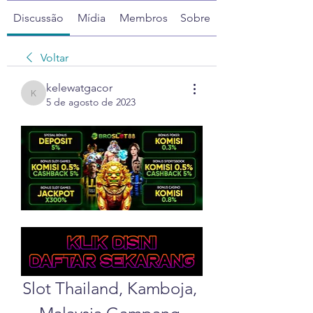
Discussão
Mídia
Membros
Sobre
Voltar
kelewatgacor
kelewatgacor
5 de agosto de 2023
Slot Thailand, Kamboja, 