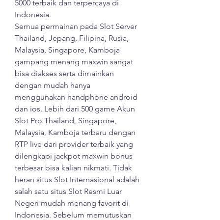
5000 terbaik dan terpercaya di 
Indonesia.
Semua permainan pada Slot Server 
Thailand, Jepang, Filipina, Rusia, 
Malaysia, Singapore, Kamboja 
gampang menang maxwin sangat 
bisa diakses serta dimainkan 
dengan mudah hanya 
menggunakan handphone android 
dan ios. Lebih dari 500 game Akun 
Slot Pro Thailand, Singapore, 
Malaysia, Kamboja terbaru dengan 
RTP live dari provider terbaik yang 
dilengkapi jackpot maxwin bonus 
terbesar bisa kalian nikmati. Tidak 
heran situs Slot Internasional adalah 
salah satu situs Slot Resmi Luar 
Negeri mudah menang favorit di 
Indonesia. Sebelum memutuskan 