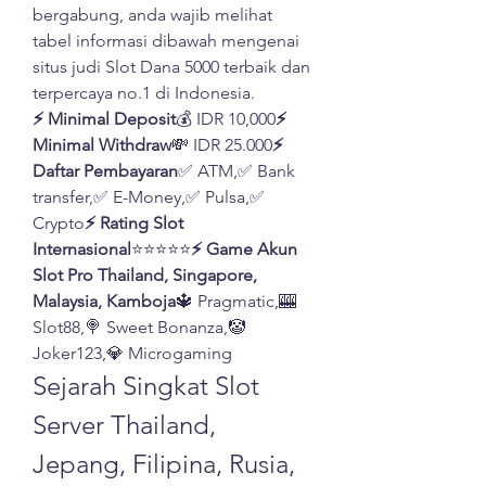
bergabung, anda wajib melihat 
tabel informasi dibawah mengenai 
situs judi Slot Dana 5000 terbaik dan 
terpercaya no.1 di Indonesia.
⚡ Minimal Deposit
💰 IDR 10,000
⚡ 
Minimal Withdraw
💸 IDR 25.000
⚡ 
Daftar Pembayaran
✅ ATM,✅ Bank 
transfer,✅ E-Money,✅ Pulsa,✅ 
Crypto
⚡ Rating Slot 
Internasional
⭐⭐⭐⭐⭐
⚡ Game Akun 
Slot Pro Thailand, Singapore, 
Malaysia, Kamboja
🔱 Pragmatic,🎰 
Slot88,🍭 Sweet Bonanza,🤡 
Joker123,💎 Microgaming
Sejarah Singkat Slot 
Server Thailand, 
Jepang, Filipina, Rusia, 