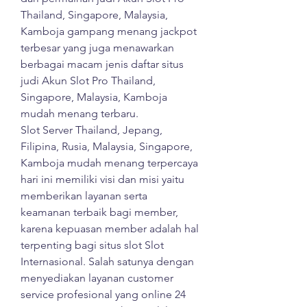
Thailand, Singapore, Malaysia, 
Kamboja gampang menang jackpot 
terbesar yang juga menawarkan 
berbagai macam jenis daftar situs 
judi Akun Slot Pro Thailand, 
Singapore, Malaysia, Kamboja 
mudah menang terbaru.
Slot Server Thailand, Jepang, 
Filipina, Rusia, Malaysia, Singapore, 
Kamboja mudah menang terpercaya 
hari ini memiliki visi dan misi yaitu 
memberikan layanan serta 
keamanan terbaik bagi member, 
karena kepuasan member adalah hal 
terpenting bagi situs slot Slot 
Internasional. Salah satunya dengan 
menyediakan layanan customer 
service profesional yang online 24 