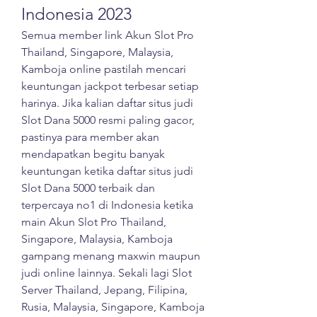
Indonesia 2023
Semua member link Akun Slot Pro 
Thailand, Singapore, Malaysia, 
Kamboja online pastilah mencari 
keuntungan jackpot terbesar setiap 
harinya. Jika kalian daftar situs judi 
Slot Dana 5000 resmi paling gacor, 
pastinya para member akan 
mendapatkan begitu banyak 
keuntungan ketika daftar situs judi 
Slot Dana 5000 terbaik dan 
terpercaya no1 di Indonesia ketika 
main Akun Slot Pro Thailand, 
Singapore, Malaysia, Kamboja 
gampang menang maxwin maupun 
judi online lainnya. Sekali lagi Slot 
Server Thailand, Jepang, Filipina, 
Rusia, Malaysia, Singapore, Kamboja 