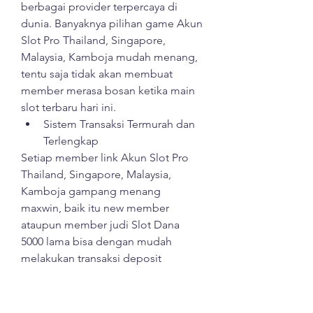
berbagai provider terpercaya di 
dunia. Banyaknya pilihan game Akun 
Slot Pro Thailand, Singapore, 
Malaysia, Kamboja mudah menang, 
tentu saja tidak akan membuat 
member merasa bosan ketika main 
slot terbaru hari ini.
Sistem Transaksi Termurah dan 
Terlengkap
Setiap member link Akun Slot Pro 
Thailand, Singapore, Malaysia, 
Kamboja gampang menang 
maxwin, baik itu new member 
ataupun member judi Slot Dana 
5000 lama bisa dengan mudah 
melakukan transaksi deposit 
maupun withdraw menggunakan 
beberapa cara. Seperti transaksi 
menggunakan bank lokal, deposit 