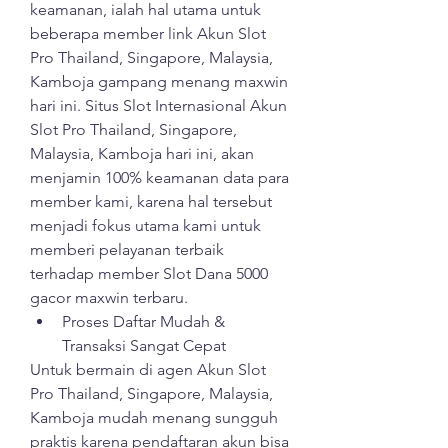
keamanan, ialah hal utama untuk 
beberapa member link Akun Slot 
Pro Thailand, Singapore, Malaysia, 
Kamboja gampang menang maxwin 
hari ini. Situs Slot Internasional Akun 
Slot Pro Thailand, Singapore, 
Malaysia, Kamboja hari ini, akan 
menjamin 100% keamanan data para 
member kami, karena hal tersebut 
menjadi fokus utama kami untuk 
memberi pelayanan terbaik 
terhadap member Slot Dana 5000 
gacor maxwin terbaru.
Proses Daftar Mudah & 
Transaksi Sangat Cepat
Untuk bermain di agen Akun Slot 
Pro Thailand, Singapore, Malaysia, 
Kamboja mudah menang sungguh 
praktis karena pendaftaran akun bisa 