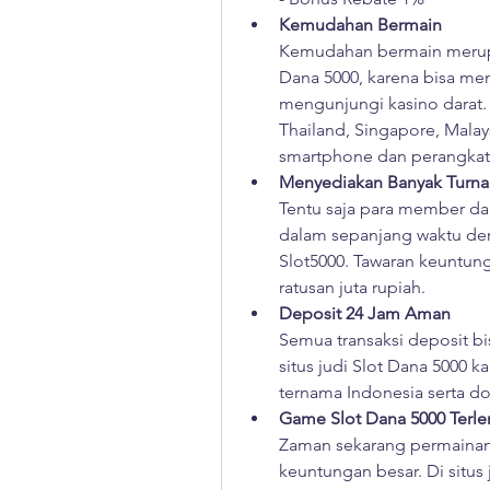
Kemudahan Bermain
Kemudahan bermain merupak
Dana 5000, karena bisa me
mengunjungi kasino darat. 
Thailand, Singapore, Mala
smartphone dan perangkat p
Menyediakan Banyak Turn
Tentu saja para member d
dalam sepanjang waktu de
Slot5000. Tawaran keuntun
ratusan juta rupiah.
Deposit 24 Jam Aman
Semua transaksi deposit bi
situs judi Slot Dana 5000 
ternama Indonesia serta do
Game Slot Dana 5000 Terl
Zaman sekarang permainan 
keuntungan besar. Di situs 