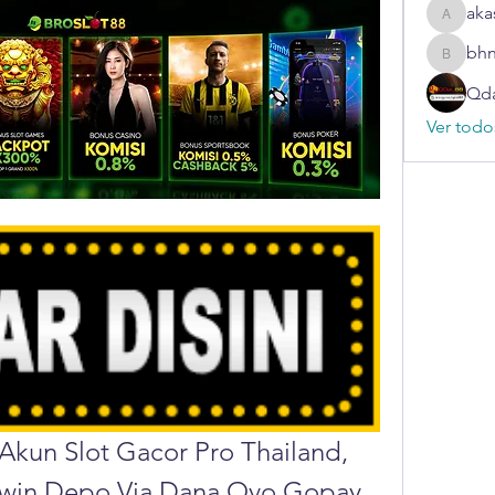
aka
akashtya
bhn
bhndk02
Qda
Ver todo
kun Slot Gacor Pro Thailand, 
win Depo Via Dana Ovo Gopay 