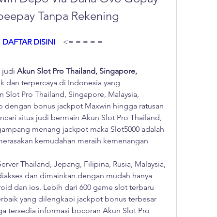
peepay Tanpa Rekening
 
DAFTAR DISINI
    <= = = = =
judi 
Akun Slot Pro Thailand, Singapore, 
ik dan terpercaya di Indonesia yang 
Slot Pro Thailand, Singapore, Malaysia, 
p dengan bonus jackpot Maxwin hingga ratusan 
ncari situs judi bermain Akun Slot Pro Thailand, 
gampang menang jackpot maka Slot5000 adalah 
an merasakan kemudahan meraih kemenangan 
rver Thailand, Jepang, Filipina, Rusia, Malaysia, 
diakses dan dimainkan dengan mudah hanya 
 dan ios. Lebih dari 600 game slot terbaru 
erbaik yang dilengkapi jackpot bonus terbesar 
juga tersedia informasi bocoran Akun Slot Pro 