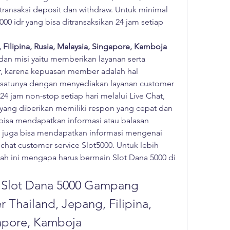
ansaksi deposit dan withdraw. Untuk minimal 
00 idr yang bisa ditransaksikan 24 jam setiap 
 Filipina, Rusia, Malaysia, Singapore, Kamboja
i dan misi yaitu memberikan layanan serta 
 karena kepuasan member adalah hal 
h satunya dengan menyediakan layanan customer 
24 jam non-stop setiap hari melalui Live Chat, 
yang diberikan memiliki respon yang cepat dan 
isa mendapatkan informasi atau balasan 
 juga bisa mendapatkan informasi mengenai 
vechat customer service Slot5000. Untuk lebih 
ah ini mengapa harus bermain Slot Dana 5000 di 
Slot Dana 5000 Gampang 
 Thailand, Jepang, Filipina, 
gapore, Kamboja