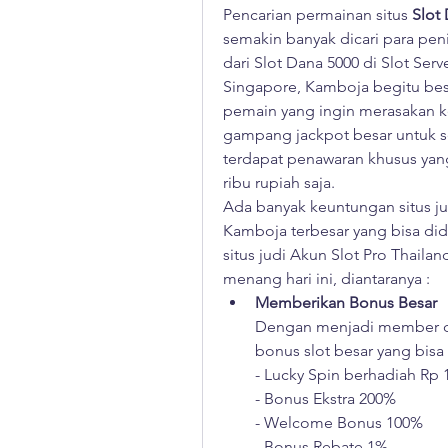
Pencarian permainan situs 
Slot
semakin banyak dicari para pen
dari Slot Dana 5000 di Slot Serve
Singapore, Kamboja begitu bes
pemain yang ingin merasakan k
gampang jackpot besar untuk se
terdapat penawaran khusus yan
ribu rupiah saja.
Ada banyak keuntungan situs jud
Kamboja terbesar yang bisa did
situs judi Akun Slot Pro Thail
menang hari ini, diantaranya :
Memberikan Bonus Besar
Dengan menjadi member dal
bonus slot besar yang bisa 
- Lucky Spin berhadiah Rp 1
- Bonus Ekstra 200%
- Welcome Bonus 100%
- Bonus Rebate 1%