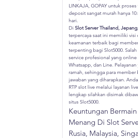
LINKAJA, GOPAY untuk proses tr
deposit sangat murah hanya 10.0
hari.
Di 
Slot Server Thailand, Jepang,
terpercaya saat ini memiliki vis
keamanan terbaik bagi member,
terpenting bagi Slot5000. Sala
service profesional yang online 
Whatsapp, dan Line. Pelayanan 
ramah, sehingga para member b
jawaban yang diharapkan. Anda
RTP slot live melalui layanan li
lengkap silahkan disimak dibaw
situs Slot5000.
Keuntungan Bermain 
Menang Di Slot Server
Rusia, Malaysia, Sin