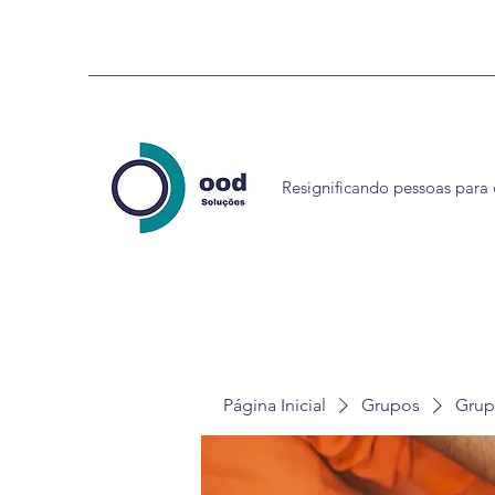
Resignificando pessoas para 
Página Inicial
Grupos
Gru