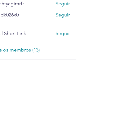
shtyagimrfr
Seguir
gimrfr
dk026x0
Seguir
6x0
l Short Link
Seguir
s os membros (13)