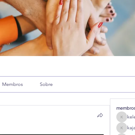
Membros
Sobre
membro
kel
kelewat
kaj
kajaljad