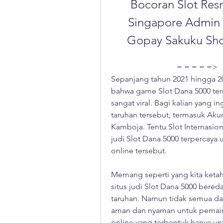
Bocoran Slot Res
Singapore Admin 
Gopay Sakuku Sho
= = = = =>   
Sepanjang tahun 2021 hingga 2
bahwa game Slot Dana 5000 term
sangat viral. Bagi kalian yang
taruhan tersebut, termasuk Akun
Kamboja. Tentu Slot Internasion
judi Slot Dana 5000 terpercaya
online tersebut.
Memang seperti yang kita ketahu
situs judi Slot Dana 5000 bered
taruhan. Namun tidak semua dari
aman dan nyaman untuk pemain m
online yang terbentuk hanya u