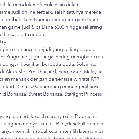
 selalu mendulang kesuksesan dalam 
e judi online terbaik, salah satunya mereka 
an tembak ikan. Namun seiring berganti tahun 
an game judi Slot Dana 5000 hingga sekarang 
g lancar serta ringan.
lay
rang ini memang menjadi yang paling populer 
ider Pragmatic juga sangat sering menghadirkan 
u dengan keunikan berbeda-beda. Selain itu 
i Akun Slot Pro Thailand, Singapore, Malaysia, 
ilan menarik dengan persentase winrate RTP 
ame Slot Dana 5000 gampang menang miliknya 
id Bonanza, Sweet Bonanza, Starlight Princess 
ang juga tidak kalah serunya dari Pragmatic 
aing terkuatnya saat ini. Banyak sekali pemain 
hanya memiliki modal kecil memilih bermain di 
ngan diberikan mereka bernilai besar dengan 