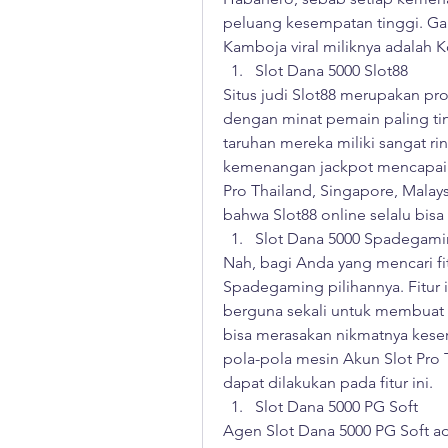
peluang kesempatan tinggi. Gam
Kamboja viral miliknya adalah K
Slot Dana 5000 Slot88
Situs judi Slot88 merupakan pro
dengan minat pemain paling ting
taruhan mereka miliki sangat ri
kemenangan jackpot mencapai ra
Pro Thailand, Singapore, Malay
bahwa Slot88 online selalu bis
Slot Dana 5000 Spadegam
Nah, bagi Anda yang mencari fi
Spadegaming pilihannya. Fitur i
berguna sekali untuk membuat 
bisa merasakan nikmatnya keser
pola-pola mesin Akun Slot Pro 
dapat dilakukan pada fitur ini.
Slot Dana 5000 PG Soft
Agen Slot Dana 5000 PG Soft ad