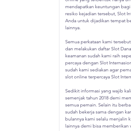
mendapatkan keuntungan bagi ba
resiko kejadian tersebut, Slot I
Anda untuk dijadikan tempat be
lainnya.
Semua perkataan kami tersebut
dan melakukan daftar Slot Dana 5
keamanan sudah kami raih sep
percaya dengan Slot Internasio
sudah kami sediakan agar pema
slot online terpercaya Slot Inter
Sedikit informasi yang wajib kali
semenjak tahun 2018 demi membe
semua pemain. Selain itu berba
sudah bekerja sama dengan kami
bulannya kami selalu menjalin 
lainnya demi bisa memberikan va