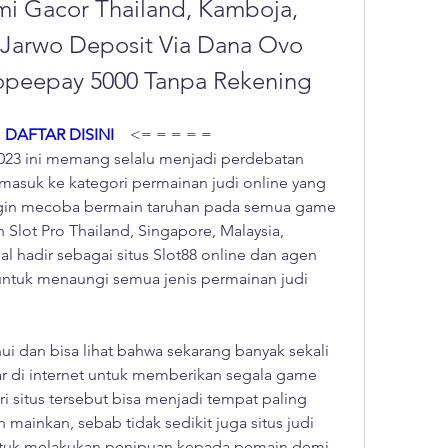
mi Gacor Thailand, Kamboja, 
Jarwo Deposit Via Dana Ovo 
peepay 5000 Tanpa Rekening
 
DAFTAR DISINI
    <= = = = =
023 ini memang selalu menjadi perdebatan 
asuk ke kategori permainan judi online yang 
 ingin mecoba bermain taruhan pada semua game 
 Slot Pro Thailand, Singapore, Malaysia, 
al hadir sebagai situs Slot88 online dan agen 
 untuk menaungi semua jenis permainan judi 
i dan bisa lihat bahwa sekarang banyak sekali 
ar di internet untuk memberikan segala game 
 situs tersebut bisa menjadi tempat paling 
ainkan, sebab tidak sedikit juga situs judi 
ntuk melakukan penipuan kepada pemain demi 