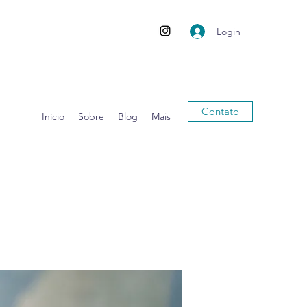
Login
Contato
Início
Sobre
Blog
Mais