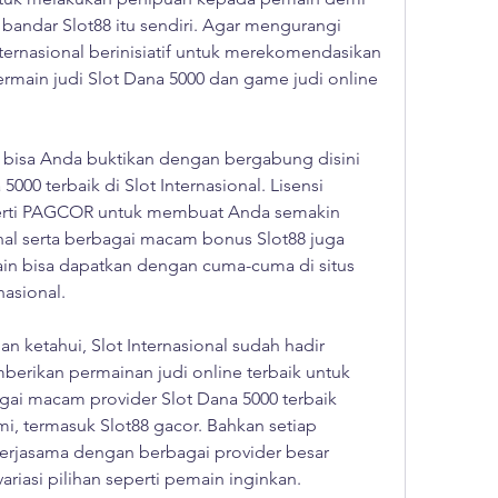
ndar Slot88 itu sendiri. Agar mengurangi 
nternasional berinisiatif untuk merekomendasikan 
rmain judi Slot Dana 5000 dan game judi online 
 bisa Anda buktikan dengan bergabung disini 
000 terbaik di Slot Internasional. Lisensi 
erti PAGCOR untuk membuat Anda semakin 
nal serta berbagai macam bonus Slot88 juga 
in bisa dapatkan dengan cuma-cuma di situs 
nasional.
an ketahui, Slot Internasional sudah hadir 
rikan permainan judi online terbaik untuk 
gai macam provider Slot Dana 5000 terbaik 
, termasuk Slot88 gacor. Bahkan setiap 
kerjasama dengan berbagai provider besar 
riasi pilihan seperti pemain inginkan.